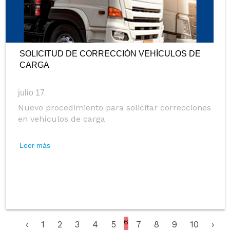
SOLICITUD DE CORRECCIÓN VEHÍCULOS DE
CARGA
julio 17
Nuevo procedimiento para solicitar correcciones
en vehículos de carga
Leer más
6
‹
1
2
3
4
5
7
8
9
10
›