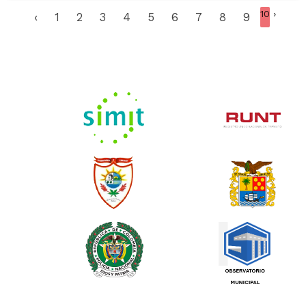
10
›
‹
1
2
3
4
5
6
7
8
9